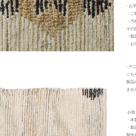
- お
・ご
・汚
その
・製
・お
- 
こち
製品
ませ
-お
・本
・製
製作