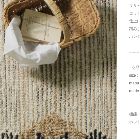
リサ
コッ
仕上
踏み
ハン
--------
- 商
size 
mate
made 
機能 
ホッ