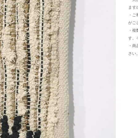
ます
・ご
がご
・複
す。
・商
さい