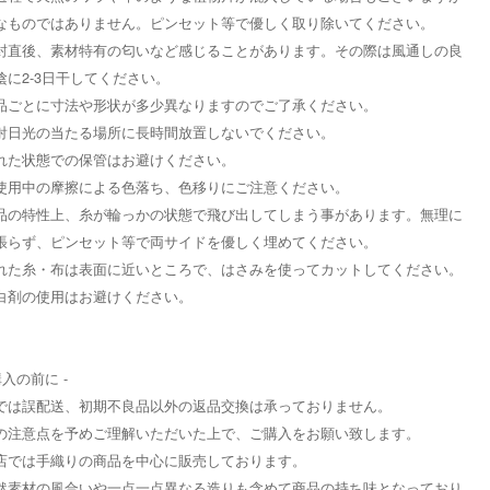
なものではありません。ピンセット等で優しく取り除いてください。
封直後、素材特有の匂いなど感じることがあります。その際は風通しの良
陰に2-3日干してください。
品ごとに寸法や形状が多少異なりますのでご了承ください。
射日光の当たる場所に長時間放置しないでください。
れた状態での保管はお避けください。
使用中の摩擦による色落ち、色移りにご注意ください。
品の特性上、糸が輪っかの状態で飛び出してしまう事があります。無理に
張らず、ピンセット等で両サイドを優しく埋めてください。
れた糸・布は表面に近いところで、はさみを使ってカットしてください。
白剤の使用はお避けください。
購入の前に -
では誤配送、初期不良品以外の返品交換は承っておりません。
の注意点を予めご理解いただいた上で、ご購入をお願い致します。
店では手織りの商品を中心に販売しております。
然素材の風合いや一点一点異なる造りも含めて商品の持ち味となっており