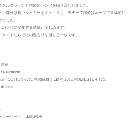
イクルコットンと太めのヘンプを織り合わせました。
トン部分は短いシャギーをミックスし、モチーフ部分はループで立体的に
げました。
しめた時に変化する感触が楽しめます。
ドメイドならではの温もりを感じる一枚です。
品詳細 -
: 140×200cm
rial : COTTON 65%, 植物繊維(HEMP) 20%, POLYESTER 15%
in india
-
トカーペット、床暖房OK