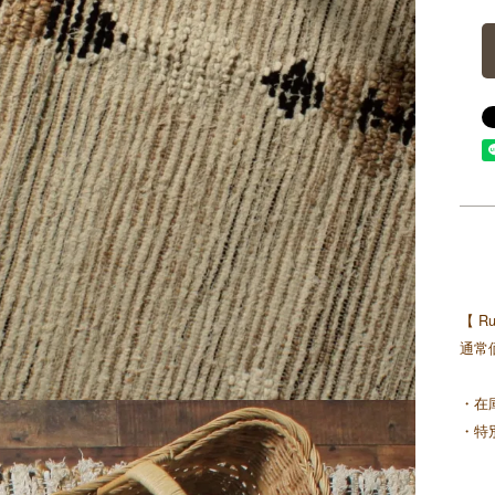
【 R
通常
・在
・特