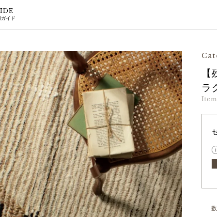
IDE
用ガイド
Cat
【
ラグ
Ite
i