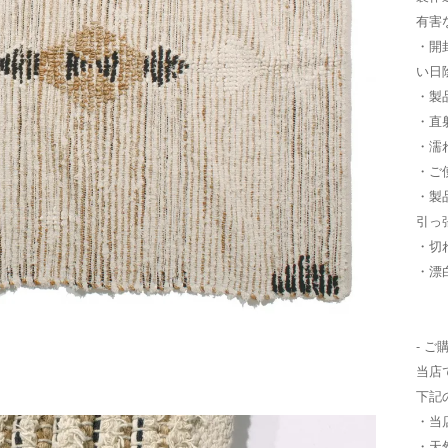
有害
・開
い日
・製
・直
・濡
・ご
・製
引っ
・切
・漂
- ご
当店
下記
・当
・天