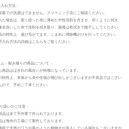
手入れ方法 -
家庭での洗濯はできません。クリーニング店にご相談ください。
れた場合は、固く絞った布に薄めた中性洗剤を含ませ、叩くように拭き、
後水洗いした布で洗剤を拭き取り、最後は乾拭きで陰干ししてください。
品の特性上、遊び毛がでます。こまめに掃除機がけを行ってください。
手入れ方法の詳細はこちらをご覧ください。
デニム・裂き織りの商品について -
ら商品ははぎれの風合いが特徴になっています。
の特性上、本体から糸や生地が飛び出しがございますが不良品ではござい
んので、予めご了承ください。
取り扱いのご注意 -
製品は全て手作業で作られております。
品は海外の工場にて製作しております。
過程で天然のワラや草のような植物片が混入している場合もございますが