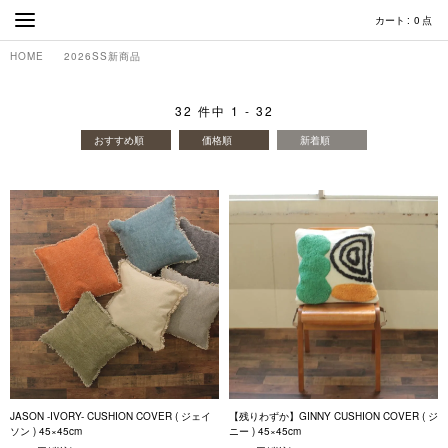
カート
0
点
HOME
2026SS新商品
32
件中
1
-
32
おすすめ順
価格順
新着順
JASON -IVORY- CUSHION COVER ( ジェイ
【残りわずか】GINNY CUSHION COVER ( ジ
ソン ) 45×45cm
ニー ) 45×45cm