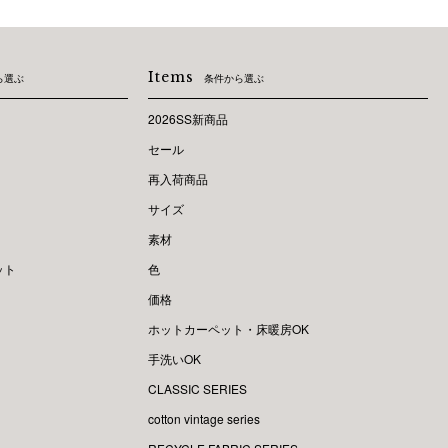
Items
ら選ぶ
条件から選ぶ
2026SS新商品
セール
再入荷商品
サイズ
素材
ット
色
価格
ホットカーペット・床暖房OK
手洗いOK
CLASSIC SERIES
cotton vintage series