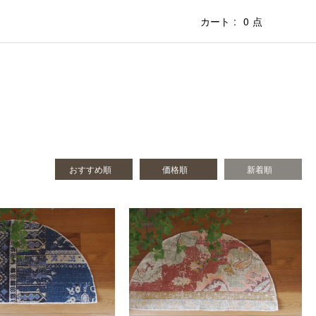
カート
0
点
おすすめ順
価格順
新着順