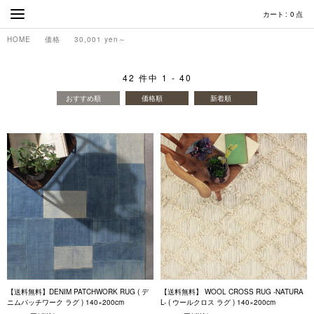
カート
0
点
HOME
価格
30,001 yen～
42
件中
1
-
40
おすすめ順
価格順
新着順
【送料無料】DENIM PATCHWORK RUG ( デ
【送料無料】 WOOL CROSS RUG -NATURA
ニムパッチワーク ラグ ) 140×200cm
L- ( ウールクロス ラグ ) 140×200cm