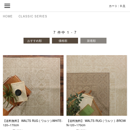
カート
0
点
HOME
CLASSIC SERIES
7
件中
1
-
7
おすすめ順
価格順
新着順
【送料無料】 WALTS RUG ( ワルツ )-WHITE-
【送料無料】 WALTS RUG ( ワルツ ) -BROW
120×170cm
N-120×170cm