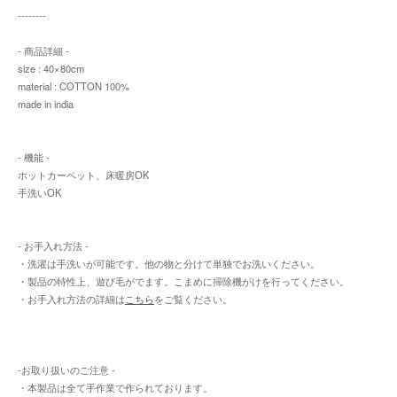
--------
- 商品詳細 -
size : 40×80cm
material : COTTON 100%
made in india
- 機能 -
ホットカーペット、床暖房OK
手洗いOK
- お手入れ方法 -
・洗濯は手洗いが可能です。他の物と分けて単独でお洗いください。
・製品の特性上、遊び毛がでます。こまめに掃除機がけを行ってください。
・お手入れ方法の詳細は
こちら
をご覧ください。
-お取り扱いのご注意 -
・本製品は全て手作業で作られております。