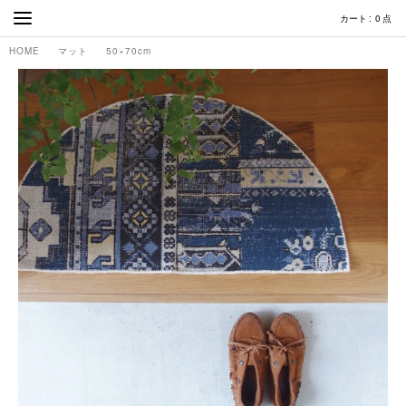
カート
0
点
HOME
マット
50×70cm