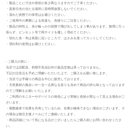
・製品ごとに寸法や形状が多少異なりますのでご了承ください。
・直射日光の当たる場所に長時間放置しないでください。
・濡れた状態での保管はお避けください。
・ご使用中の摩擦による色落ち、色移りにご注意ください。
・製品の特性上、糸が輪っかの状態で飛び出してしまう事があります。無理に引っ
張らず、ピンセット等で両サイドを優しく埋めてください。
・切れた糸・布は表面に近いところで、はさみを使ってカットしてください。
・漂白剤の使用はお避けください。
- ご購入の前に -
当店では誤配送、初期不良品以外の返品交換は承っておりません。
下記の注意点を予めご理解いただいた上で、ご購入をお願い致します。
・当店では手織りの商品を中心に販売しております。
・天然素材の風合いや一点一点異なる造りも含めて商品の持ち味となっております
のでご理解をお願いいたします。
・ご利用のモニターやデバイスの発色により実物と色味が異なって見える場合がご
ざいます。
・複数媒体で在庫を共有しているため、在庫が確保できない場合がございます。そ
の場合は御注文後メールにてご連絡いたします。
・商品詳細について気になる点がございましたらご購入前にお問い合わせくださ
い。