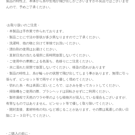
製品の特性上、本体から糸や生地が飛び出しがございますが不良品ではございませ
んので、予めご了承ください。
-お取り扱いのご注意 -
・本製品は手作業で作られております。
・製品ごとに寸法や形状が多少異なりますのでご了承ください。
・洗濯時、他の物と分けて単独でお洗いください。
・漂白剤の使用はお避けください。
・直射日光の当たる場所に長時間放置しないでください。
・ご使用中の摩擦による色落ち、色移りにご注意ください。
・水に濡れた状態で放置しないでください。移染の恐れがあります
・製品の特性上、糸が輪っかの状態で飛び出してしまう事があります。無理に引っ
張らず、ピンセット等で両サイドを優しく埋めてください。
・切れた糸・布は表面に近いところで、はさみを使ってカットしてください。
・掃除機をご使用の際、ブラシヘッドは回転させずにご利用ください。
・製作過程で天然のワラや草のような植物片が混入している場合もございますが、
有害なものではありません。ピンセット等で優しく取り除いてください。
・開封直後、素材特有の匂いなど感じることがあります。その際は風通しの良い日
陰に２～３日干してください。
- ご購入の前に -