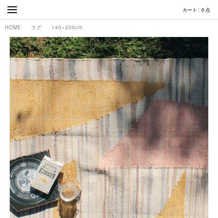
カート
0
点
HOME
ラグ
140×200cm