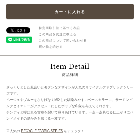
特定商取引法に基づく表記
この商品を友達に教える
この商品について問い合わせる
買い物を続ける
Item Detail
商品詳細
ざっくりとした風合いとモダンなデザインが人気のリサイクルファブリックシリー
ズです。
ベージュやブルーをさりげなくMIXした馴染みやすいベースカラーに、サーモンピ
ンクとイエローがアクセントにしたポップな印象を与えてくれます。
チンディと呼ばれる古布を裂いて織りあげています。一点一点異なる仕上がりにハ
ンドメイドの温かみを感じる一枚です。
▽人気の
RECYCLE FABRIC SERIES
をチェック！