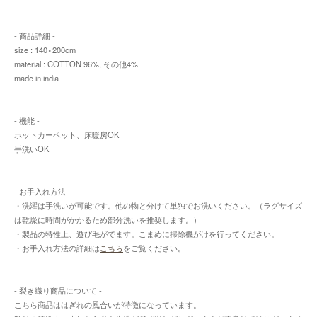
--------
- 商品詳細 -
size : 140×200cm
material : COTTON 96%, その他4%
made in india
- 機能 -
ホットカーペット、床暖房OK
手洗いOK
- お手入れ方法 -
・洗濯は手洗いが可能です。他の物と分けて単独でお洗いください。（ラグサイズ
は乾燥に時間がかかるため部分洗いを推奨します。）
・製品の特性上、遊び毛がでます。こまめに掃除機がけを行ってください。
・お手入れ方法の詳細は
こちら
をご覧ください。
- 裂き織り商品について -
こちら商品ははぎれの風合いが特徴になっています。