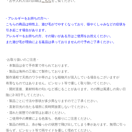
・お手入れ方法の詳細は
こちら
をご覧ください。
- アレルギーをお持ちの方へ -
こちらの商品は特性上、遊び毛がでやすくなっており、咳やくしゃみなどの症状を
引き起こす場合があります。
アレルギーをお持ちの方、その疑いがある方はご使用をお控えください。
また遊び毛が理由による返品は承っておりませんので予めご了承ください。
-お取り扱いのご注意 -
・本製品は全て手作業で作られております。
・製品は海外の工場にて製作しております。
製作過程で天然のワラや草のような植物片が混入している場合もございますが
有害なものではありません。ピンセット等で優しく取り除いてください。
・開封直後、素材特有の匂いなど感じることがあります。その際は風通しの良い日
陰に2-3日干してください。
・製品ごとに寸法や形状が多少異なりますのでご了承ください。
・直射日光の当たる場所に長時間放置しないでください。
・濡れた状態での保管はお避けください。
・ご使用中の摩擦による色落ち、色移りにご注意ください。
・製品の特性上、糸が輪っかの状態で飛び出してしまう事があります。無理に引っ
張らず、ピンセット等で両サイドを優しく埋めてください。