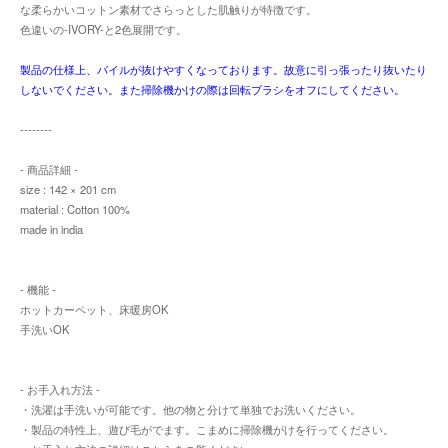
な柔らかいコットン素材でさらっとした肌触りが特徴です。
色違いの-IVORY-と2色展開です。
製品の仕様上、パイルが抜けやすくなっております。故意に引っ張ったり抜いたり
しないでください。また掃除機かけの際は回転ブラシをオフにしてください。
--------
- 商品詳細 -
size : 142 × 201 cm
material : Cotton 100%
made in india
- 機能 -
ホットカーペット、床暖房OK
手洗いOK
- お手入れ方法 -
・洗濯は手洗いが可能です。他の物と分けて単独でお洗いください。
・製品の特性上、遊び毛がでます。こまめに掃除機がけを行ってください。