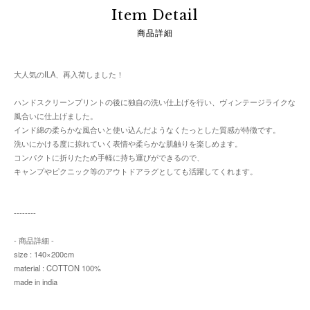
Item Detail
商品詳細
大人気のILA、再入荷しました！
ハンドスクリーンプリントの後に独自の洗い仕上げを行い、ヴィンテージライクな
風合いに仕上げました。
インド綿の柔らかな風合いと使い込んだようなくたっとした質感が特徴です。
洗いにかける度に掠れていく表情や柔らかな肌触りを楽しめます。
コンパクトに折りたため手軽に持ち運びができるので、
キャンプやピクニック等のアウトドアラグとしても活躍してくれます。
--------
- 商品詳細 -
size : 140×200cm
material : COTTON 100%
made in india