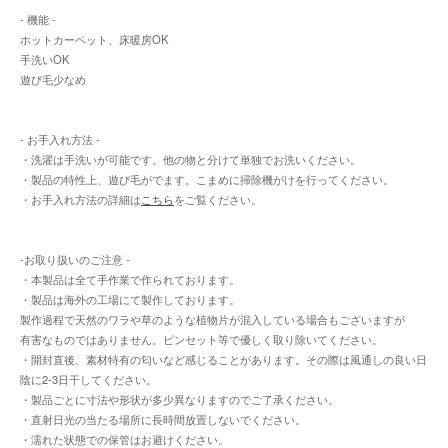
- 機能 -
ホットカーペット、床暖房OK
手洗いOK
遊び毛少なめ
- お手入れ方法 -
・洗濯は手洗いが可能です。他の物と分けて単独でお洗いください。
・製品の特性上、遊び毛がでます。こまめに掃除機がけを行ってください。
・お手入れ方法の詳細は
こちら
をご覧ください。
-お取り扱いのご注意 -
・本製品は全て手作業で作られております。
・製品は海外の工場にて製作しております。
製作過程で天然のワラや草のような植物片が混入している場合もございますが
有害なものではありません。ピンセット等で優しく取り除いてください。
・開封直後、素材特有の匂いなど感じることがあります。その際は風通しの良い日
陰に2-3日干してください。
・製品ごとに寸法や形状が多少異なりますのでご了承ください。
・直射日光の当たる場所に長時間放置しないでください。
・濡れた状態での保管はお避けください。