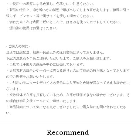
・ご使用中の摩擦による色落ち、色移りにご注意ください。
・製品の特性上、糸が輪っかの状態で飛び出してしまう事があります。無理に引っ
張らず、ピンセット等で両サイドを優しく埋めてください。
・切れた糸・布は表面に近いところで、はさみを使ってカットしてください。
・漂白剤の使用はお避けください。
- ご購入の前に -
当店では誤配送、初期不良品以外の返品交換は承っておりません。
下記の注意点を予めご理解いただいた上で、ご購入をお願い致します。
・当店では手織りの商品を中心に販売しております。
・天然素材の風合いや一点一点異なる造りも含めて商品の持ち味となっております
のでご理解をお願いいたします。
・ご利用のモニターやデバイスの発色により実物と色味が異なって見える場合がご
ざいます。
・複数媒体で在庫を共有しているため、在庫が確保できない場合がございます。そ
の場合は御注文後メールにてご連絡いたします。
・商品詳細について気になる点がございましたらご購入前にお問い合わせくださ
い。
Recommend