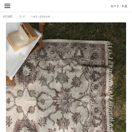
カート
0
点
HOME
ラグ
140×200cm