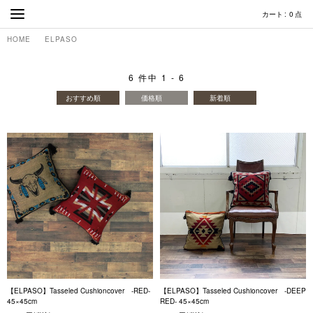
カート
0
点
HOME
ELPASO
6
件中
1
-
6
おすすめ順
価格順
新着順
【ELPASO】Tasseled Cushioncover -RED-
【ELPASO】Tasseled Cushioncover -DEEP
45×45cm
RED- 45×45cm